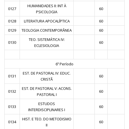
HUMANIDADES II: INT À
0127
60
PSICOLOGIA
0128
LITERATURA APOCALÍPTICA
60
0129
TEOLOGIA CONTEMPORÂNEA
60
TEO. SISTEMÁTICA IV:
0130
60
ECLESIOLOGIA
6º Período
EST. DE PASTORAL IV: EDUC.
0131
60
CRISTÃ
EST. DE PASTORAL V: ACONS.
0132
60
PASTORAL I
ESTUDOS
0133
60
INTERDISCIPLINARES I
HIST. E TEO. DO METODISMO
0134
60
II