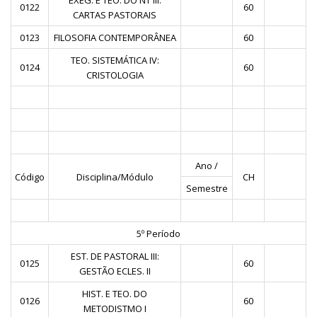
EXEG. E TEO. DO NT III:
0122
60
CARTAS PASTORAIS
0123
FILOSOFIA CONTEMPORÂNEA
60
TEO. SISTEMÁTICA IV:
0124
60
CRISTOLOGIA
Ano /
Código
Disciplina/Módulo
CH
Semestre
5º Período
EST. DE PASTORAL III:
0125
60
GESTÃO ECLES. II
HIST. E TEO. DO
0126
60
METODISTMO I