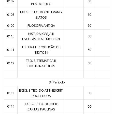
0107
60
PENTATEUCO
EXEG. E TEO. DO NT: EVANG.
0108
60
E ATOS
0109
FILOSOFIA ANTIGA
60
HIST. DA IGREJA II:
0110
60
ESCOLÁSTICA E MODERN.
LEITURA E PRODUÇÃO DE
0111
60
TEXTOS I
TEO. SISTEMÁTICA II:
0112
60
DOUTRINA E DEUS
3º Período
EXEG. E TEO. DO AT II: ESCRIT.
0113
60
PROFÉTICOS
EXEG. E TEO. DO NT II:
0114
60
CARTAS PAULINAS