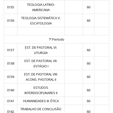
TEOLOGIA LATINO-
0135
60
AMERICANA
TEOLOGIA SISTEMÁTICA V:
0136
60
ESCATOLOGIA
7º Período
EST. DE PASTORAL VI:
0137
60
LITURGIA
EST. DE PASTORAL VII:
0138
60
ESTÁGIO I
EST. DE PASTORAL VIII:
0139
60
ACONS. PASTORAL II
ESTUDOS
0140
60
INTERDISCIPLINARES II
0141
HUMANIDADES III: ÉTICA
60
TRABALHO DE CONCLUSÃO
0142
60