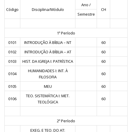
Ano /
Código
Disciplina/Módulo
CH
Semestre
1º Período
0101
INTRODUÇÃO À BÍBLIA – NT
60
0102
INTRODUÇÃO À BÍBLIA – AT
60
0103
HIST. DA IGREJA I: PATRÍSTICA
60
HUMANIDADES I: INT. À
0104
60
FILOSOFIA
0105
MEU
60
TEO. SISTEMÁTICA I: MET.
0106
60
TEOLÓGICA
2º Período
EXEG. E TEO. DO AT: