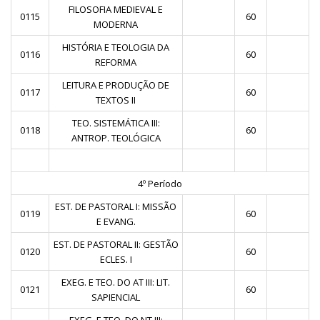
FILOSOFIA MEDIEVAL E
0115
60
MODERNA
HISTÓRIA E TEOLOGIA DA
0116
60
REFORMA
LEITURA E PRODUÇÃO DE
0117
60
TEXTOS II
TEO. SISTEMÁTICA III:
0118
60
ANTROP. TEOLÓGICA
4º Período
EST. DE PASTORAL I: MISSÃO
0119
60
E EVANG.
EST. DE PASTORAL II: GESTÃO
0120
60
ECLES. I
EXEG. E TEO. DO AT III: LIT.
0121
60
SAPIENCIAL