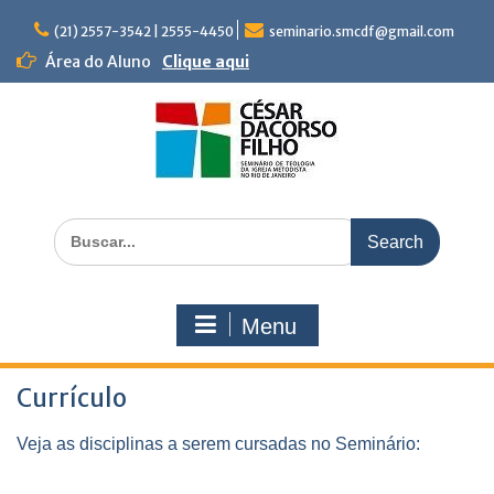
Skip
to
(21) 2557-3542 | 2555-4450
seminario.smcdf@gmail.com
content
Área do Aluno
Clique aqui
Search
for:
Menu
Currículo
Veja as disciplinas a serem cursadas no Seminário: