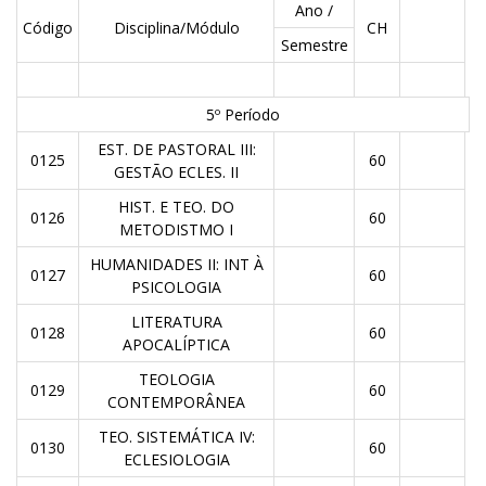
Ano /
Código
Disciplina/Módulo
CH
Semestre
5º Período
EST. DE PASTORAL III:
0125
60
GESTÃO ECLES. II
HIST. E TEO. DO
0126
60
METODISTMO I
HUMANIDADES II: INT À
0127
60
PSICOLOGIA
LITERATURA
0128
60
APOCALÍPTICA
TEOLOGIA
0129
60
CONTEMPORÂNEA
TEO. SISTEMÁTICA IV:
0130
60
ECLESIOLOGIA