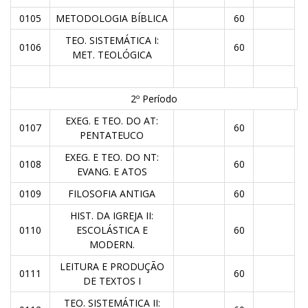
0105
METODOLOGIA BÍBLICA
60
TEO. SISTEMÁTICA I:
0106
60
MET. TEOLÓGICA
2º Período
EXEG. E TEO. DO AT:
0107
60
PENTATEUCO
EXEG. E TEO. DO NT:
0108
60
EVANG. E ATOS
0109
FILOSOFIA ANTIGA
60
HIST. DA IGREJA II:
0110
ESCOLÁSTICA E
60
MODERN.
LEITURA E PRODUÇÃO
0111
60
DE TEXTOS I
TEO. SISTEMÁTICA II: