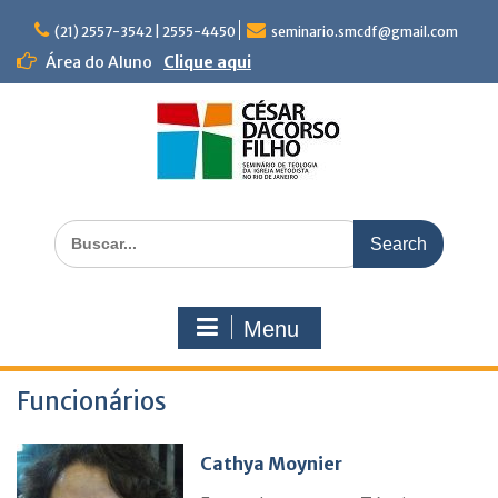
Skip
to
(21) 2557-3542 | 2555-4450
seminario.smcdf@gmail.com
content
Área do Aluno
Clique aqui
Search
for:
Menu
Funcionários
Cathya Moynier