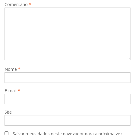
Comentário
*
Nome
*
E-mail
*
Site
Salvar meus dados neste navegador para a próxima vez