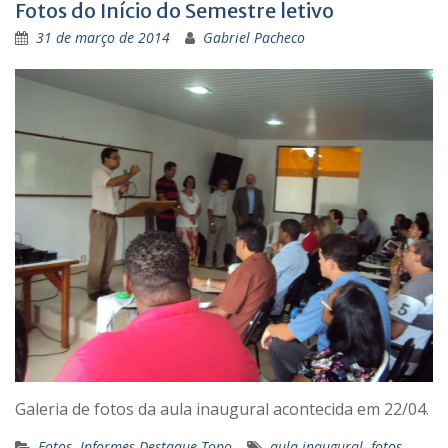
Fotos do Início do Semestre letivo
31 de março de 2014
Gabriel Pacheco
Galeria de fotos da aula inaugural acontecida em 22/04.
Fotos
,
Informes Destaque Topo
aula inaugural
,
fotos
,