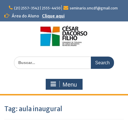
Skip
to
(21) 2557-3542 | 2555-4450
seminario.smcdf@gmail.com
content
Área do Aluno
Clique aqui
Search
for:
Menu
Tag:
aula inaugural