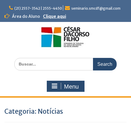
Skip
to
(21) 2557-3542 | 2555-4450
seminario.smcdf@gmail.com
content
Área do Aluno
Clique aqui
Search
for:
Menu
Categoria:
Notícias